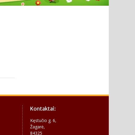
Kontaktai:
Kęstučio g. 6,
Žagarė,
84325